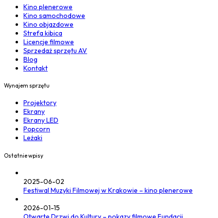
Kino plenerowe
Kino samochodowe
Kino objazdowe
Strefa kibica
Licencje filmowe
Sprzedaż sprzętu AV
Blog
Kontakt
Wynajem sprzętu
Projektory
Ekrany
Ekrany LED
Popcorn
Leżaki
Ostatnie wpisy
2025-06-02
Festiwal Muzyki Filmowej w Krakowie – kino plenerowe
2026-01-15
Otwarte Drzwi do Kultury – pokazy filmowe Fundacji…