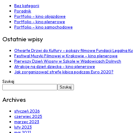
Bez kategorii
Poradnik
Portfolio – kino objazdowe
Portfolio – kino plenerowe
Portfolio – kino samochodowe
Ostatnie wpisy
Otwarte Drzwi do Kultury – pokazy filmowe Fundacji Legalna Ku
Festiwal Muzyki Filmowej w Krakowie – kino plenerowe
Pierwszy Dzień Wiosny w Szkole w Wadowicach Dolnych
Atrakcje na dzień dziecka – kino plenerowe
Jak zorganizować strefę kibica podczas Euro 2020?
Szukaj
Szukaj
Archives
styczeń 2026
czerwiec 2025
marzec 2023
luty 2023
maj 2021