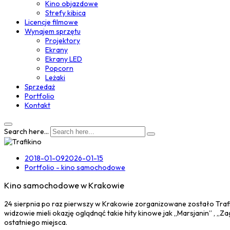
Kino objazdowe
Strefy kibica
Licencje filmowe
Wynajem sprzętu
Projektory
Ekrany
Ekrany LED
Popcorn
Leżaki
Sprzedaż
Portfolio
Kontakt
Search here...
2018-01-09
2026-01-15
Portfolio - kino samochodowe
Kino samochodowe w Krakowie
24 sierpnia po raz pierwszy w Krakowie zorganizowane zostało Trafi 
widzowie mieli okazję oglądnąć takie hity kinowe jak „Marsjanin” , 
ostatniego miejsca.