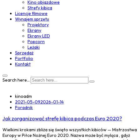
Kino objazdowe
Strefy kibica
Licencje filmowe
Wynajem sprzętu
Projektory
Ekrany
Ekrany LED
Popcorn
Leżaki
Sprzedaż
Portfolio
Kontakt
Search here...
kinoadm
2021-05-09
2026-01-14
Poradnik
Jak zorganizować strefę kibica podczas Euro 2020?
Wielkimi krokami zbliża się święto wszystkich kibiców — Mistrzostwa
Europy w Piłce Nożnej Euro 2020. Nazwa może być myląca , gdyż