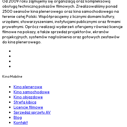
Od 2009 roku zajmujemy się organizacją oraz kompleksową
obsługą techniczną pokazów filmowych. Zrealizowaliśmy ponad
2500 seansów kina plenerowego oraz kina samochodowego na
terenie całej Polski. Współpracujemy z licznymi domami kultury,
urzędami, stowarzyszeniami, instytucjami publicznymi oraz firmami
prywatnymi. Oprócz realizacji wydarzeń oferujemy również licencje
filmowe na pokazy, a także sprzedaż projektorów, ekranów
projekcyjnych, systemów nagłośnienia oraz gotowych zestawów
do kina plenerowego.
Kino Mobilne
Kino plenerowe
Kino samochodowe
Kino objazdowe
Strefa kibica
Licencje filmowe
Sprzedaż sprzętu AV
Blog
Kontakt